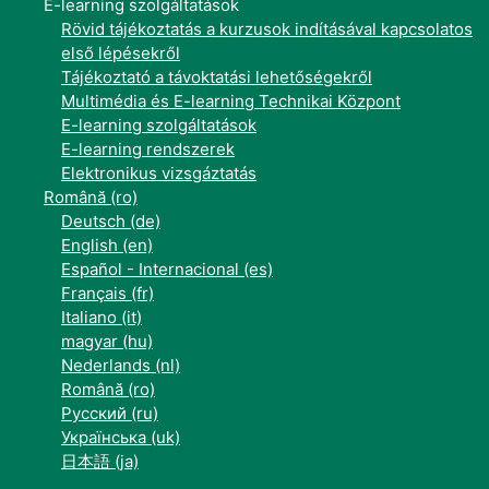
E-learning szolgáltatások
Rövid tájékoztatás a kurzusok indításával kapcsolatos
első lépésekről
Tájékoztató a távoktatási lehetőségekről
Multimédia és E-learning Technikai Központ
E-learning szolgáltatások
E-learning rendszerek
Elektronikus vizsgáztatás
Română ‎(ro)‎
Deutsch ‎(de)‎
English ‎(en)‎
Español - Internacional ‎(es)‎
Français ‎(fr)‎
Italiano ‎(it)‎
magyar ‎(hu)‎
Nederlands ‎(nl)‎
Română ‎(ro)‎
Русский ‎(ru)‎
Українська ‎(uk)‎
日本語 ‎(ja)‎