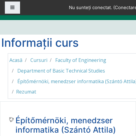
Sari la conţinutul principal
Panou lateral
Nu sunteți conectat. (
Conectar
Informații curs
Acasă
Cursuri
Faculty of Engineering
Department of Basic Technical Studies
Építőmérnöki, menedzser informatika (Szántó Attila
Rezumat
Építőmérnöki, menedzser
informatika (Szántó Attila)