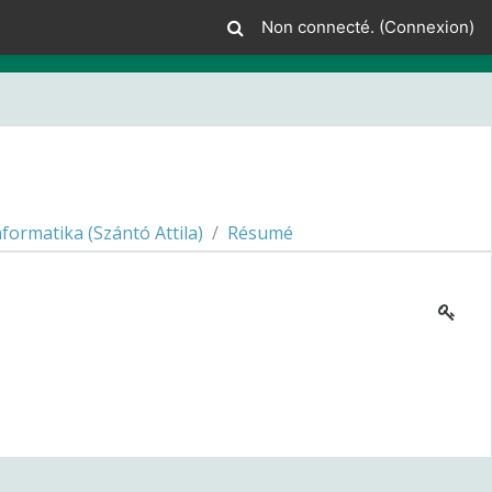
Non connecté. (
Connexion
)
ormatika (Szántó Attila)
Résumé