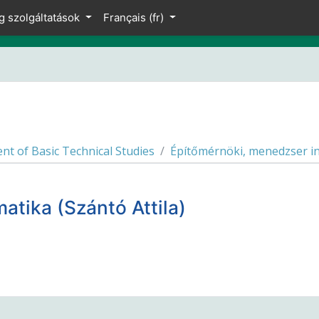
g szolgáltatások
Français ‎(fr)‎
t of Basic Technical Studies
Építőmérnöki, menedzser inf
atika (Szántó Attila)