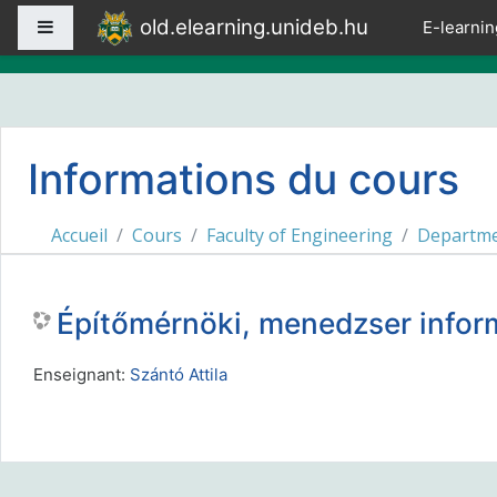
Passer au contenu principal
old.elearning.unideb.hu
Panneau latéral
E-learnin
Informations du cours
Accueil
Cours
Faculty of Engineering
Departmen
Építőmérnöki, menedzser inform
Enseignant:
Szántó Attila