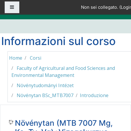
Vai al contenuto principale
Pannello laterale
Non sei collegato. (
Logi
Informazioni sul corso
Home
Corsi
Faculty of Agricultural and Food Sciences and
Environmental Management
Növénytudományi Intézet
Növénytan BSc_MTB7007
Introduzione
Növénytan (MTB 7007 Mg,