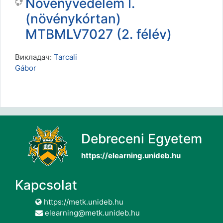
Növényvédelem I.
(növénykórtan)
MTBMLV7027 (2. félév)
Викладач:
Tarcali
Gábor
Debreceni Egyetem
https://elearning.unideb.hu
Kapcsolat
https://metk.unideb.hu
elearning@metk.unideb.hu