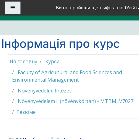
Перейти до головного вмісту
Бокова панель
Ви не пройшли ідентифікацію (
Увійт
Інформація про курс
На головну
Курси
Faculty of Agricultural and Food Sciences and
Environmental Management
Növényvédelmi Intézet
Növényvédelem I. (növénykórtan) - MTBMLV7027
Резюме