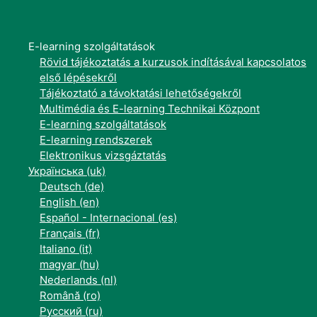
E-learning szolgáltatások
Rövid tájékoztatás a kurzusok indításával kapcsolatos
első lépésekről
Tájékoztató a távoktatási lehetőségekről
Multimédia és E-learning Technikai Központ
E-learning szolgáltatások
E-learning rendszerek
Elektronikus vizsgáztatás
Українська ‎(uk)‎
Deutsch ‎(de)‎
English ‎(en)‎
Español - Internacional ‎(es)‎
Français ‎(fr)‎
Italiano ‎(it)‎
magyar ‎(hu)‎
Nederlands ‎(nl)‎
Română ‎(ro)‎
Русский ‎(ru)‎