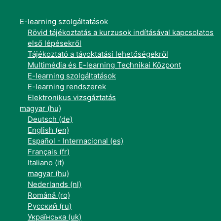
E-learning szolgáltatások
Rövid tájékoztatás a kurzusok indításával kapcsolatos
első lépésekről
Tájékoztató a távoktatási lehetőségekről
Multimédia és E-learning Technikai Központ
E-learning szolgáltatások
E-learning rendszerek
Elektronikus vizsgáztatás
magyar ‎(hu)‎
Deutsch ‎(de)‎
English ‎(en)‎
Español - Internacional ‎(es)‎
Français ‎(fr)‎
Italiano ‎(it)‎
magyar ‎(hu)‎
Nederlands ‎(nl)‎
Română ‎(ro)‎
Русский ‎(ru)‎
Українська ‎(uk)‎