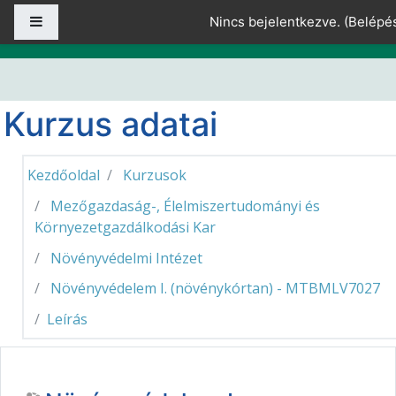
Tovább a fő tartalomhoz
Oldalpanel
Nincs bejelentkezve. (
Belépé
Kurzus adatai
Kezdőoldal
Kurzusok
Mezőgazdaság-, Élelmiszertudományi és
Környezetgazdálkodási Kar
Növényvédelmi Intézet
Növényvédelem I. (növénykórtan) - MTBMLV7027
Leírás