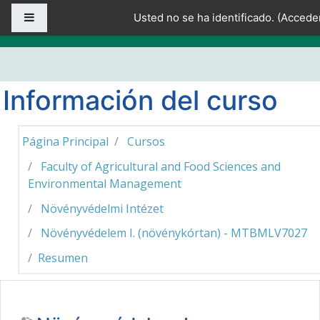
Salta al contenido principal
Panel lateral
Usted no se ha identificado. (
Accede
Información del curso
Página Principal
Cursos
Faculty of Agricultural and Food Sciences and
Environmental Management
Növényvédelmi Intézet
Növényvédelem I. (növénykórtan) - MTBMLV7027
Resumen