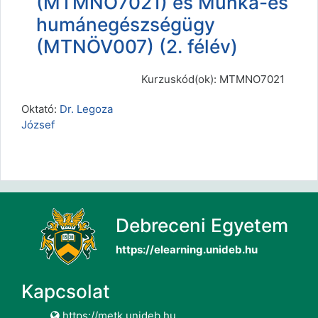
(MTMNO7021) és Munka-és
humánegészségügy
(MTNÖV007) (2. félév)
Kurzuskód(ok): MTMNO7021
Oktató:
Dr. Legoza
József
Debreceni Egyetem
https://elearning.unideb.hu
Kapcsolat
https://metk.unideb.hu