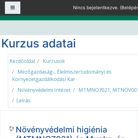
Tovább a fő tartalomhoz
Oldalpanel
Nincs bejelentkezve. (
Belépé
Kurzus adatai
Kezdőoldal
Kurzusok
Mezőgazdaság-, Élelmiszertudományi és
Környezetgazdálkodási Kar
Növényvédelmi Intézet
MTMNO7021, MTNÖV00
Leírás
Növényvédelmi higiénia