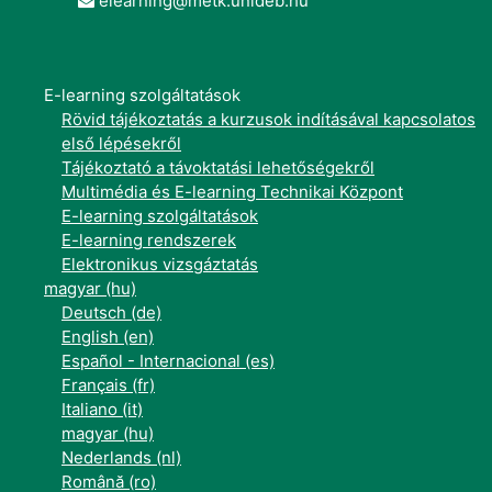
elearning@metk.unideb.hu
E-learning szolgáltatások
Rövid tájékoztatás a kurzusok indításával kapcsolatos
első lépésekről
Tájékoztató a távoktatási lehetőségekről
Multimédia és E-learning Technikai Központ
E-learning szolgáltatások
E-learning rendszerek
Elektronikus vizsgáztatás
magyar ‎(hu)‎
Deutsch ‎(de)‎
English ‎(en)‎
Español - Internacional ‎(es)‎
Français ‎(fr)‎
Italiano ‎(it)‎
magyar ‎(hu)‎
Nederlands ‎(nl)‎
Română ‎(ro)‎