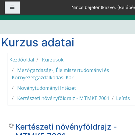
Tovább a fő tartalomhoz
Oldalpanel
Nincs bejelentkezve. (
Belépé
Kurzus adatai
Kezdőoldal
Kurzusok
Mezőgazdaság-, Élelmiszertudományi és
Környezetgazdálkodási Kar
Növénytudományi Intézet
Kertészeti növényföldrajz - MTMKE 7001
Leírás
Kertészeti növényföldrajz -