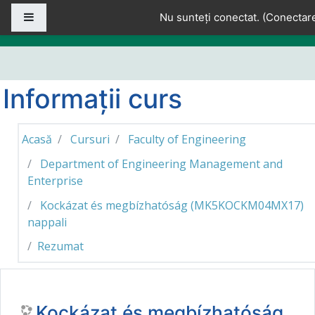
Sari la conţinutul principal
Panou lateral
Nu sunteți conectat. (
Conectar
Informații curs
Acasă
Cursuri
Faculty of Engineering
Department of Engineering Management and
Enterprise
Kockázat és megbízhatóság (MK5KOCKM04MX17)
nappali
Rezumat
Kockázat és megbízhatóság