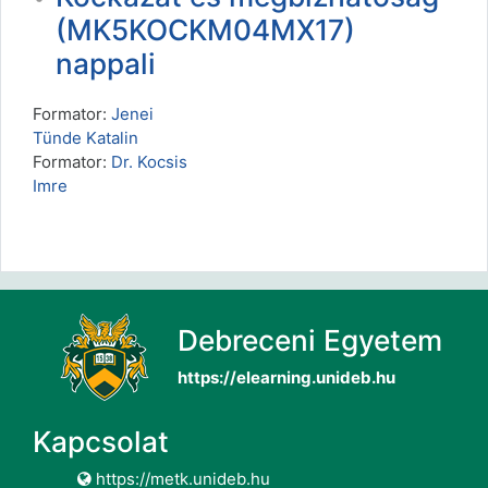
(MK5KOCKM04MX17)
nappali
Formator:
Jenei
Tünde Katalin
Formator:
Dr. Kocsis
Imre
Debreceni Egyetem
https://elearning.unideb.hu
Kapcsolat
https://metk.unideb.hu