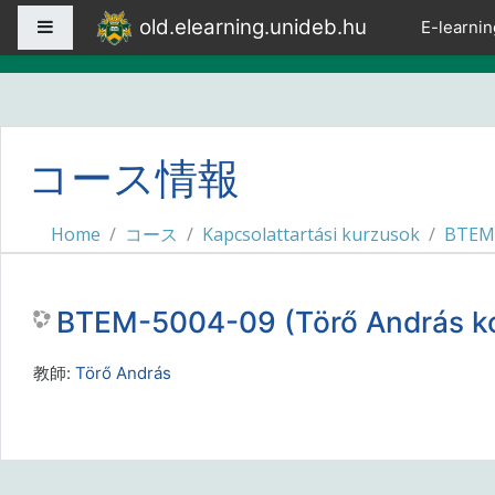
メインコンテンツへスキップする
old.elearning.unideb.hu
サイドパネル
E-learnin
コース情報
Home
コース
Kapcsolattartási kurzusok
BTEM
BTEM-5004-09 (Törő András k
教師:
Törő András