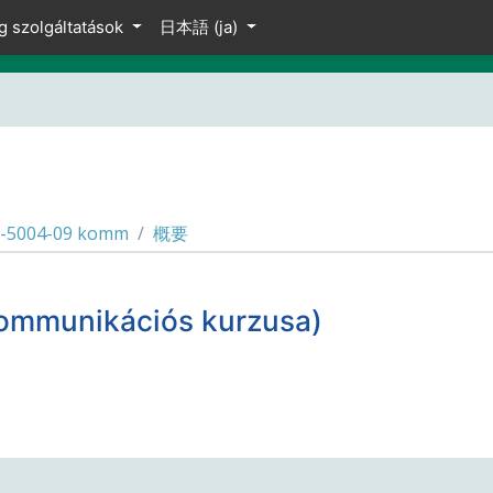
g szolgáltatások
日本語 ‎(ja)‎
-5004-09 komm
概要
ommunikációs kurzusa)