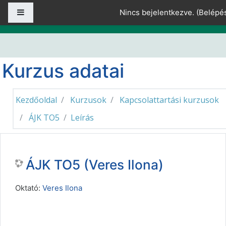
Tovább a fő tartalomhoz
Oldalpanel
Nincs bejelentkezve. (
Belépé
Kurzus adatai
Kezdőoldal
Kurzusok
Kapcsolattartási kurzusok
ÁJK TO5
Leírás
ÁJK TO5 (Veres Ilona)
Oktató:
Veres Ilona