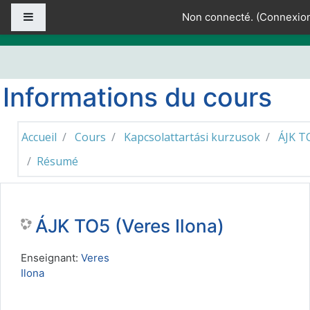
Passer au contenu principal
Panneau latéral
Non connecté. (
Connexio
Informations du cours
Accueil
Cours
Kapcsolattartási kurzusok
ÁJK T
Résumé
ÁJK TO5 (Veres Ilona)
Enseignant:
Veres
Ilona