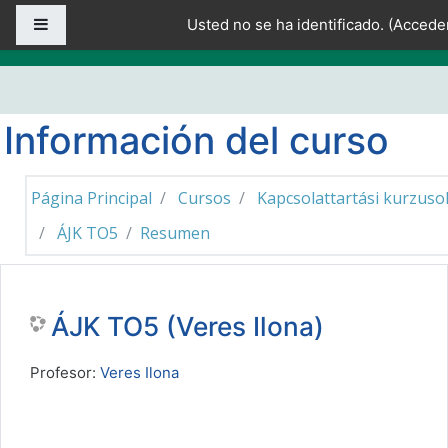
Salta al contenido principal
Panel lateral
Usted no se ha identificado. (
Accede
Información del curso
Página Principal
Cursos
Kapcsolattartási kurzuso
ÁJK TO5
Resumen
ÁJK TO5 (Veres Ilona)
Profesor:
Veres Ilona