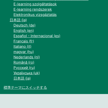
E-learning szolgáltatások
E-learning rendszerek
Elektronikus vizsgáztatás
日本語 ‎(ja)‎
Deutsch ‎(de)‎
English ‎(en)‎
Español - Internacional ‎(es)‎
Français ‎(fr)‎
Italiano ‎(it)‎
magyar ‎(hu)‎
Nederlands ‎(nl)‎
Română ‎(ro)‎
Русский ‎(ru)‎
Українська ‎(uk)‎
日本語 ‎(ja)‎
標準テーマにスイッチする