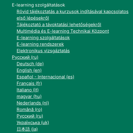
E-learning szolgáltatások
Rövid tájékoztatás a kurzusok indításával kapcsolatos
első lépésekről
Tájékoztató a távoktatási lehetőségekről
Multimédia és E-learning Technikai Központ
E-learning szolgáltatások
E-learning rendszerek
Elektronikus vizsgáztatás
Русский ‎(ru)‎
Deutsch ‎(de)‎
English ‎(en)‎
Español - Internacional ‎(es)‎
Français ‎(fr)‎
Italiano ‎(it)‎
magyar ‎(hu)‎
Nederlands ‎(nl)‎
Română ‎(ro)‎
Русский ‎(ru)‎
Українська ‎(uk)‎
日本語 ‎(ja)‎