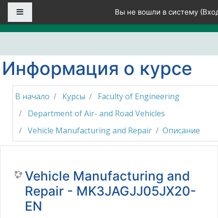
Перейти к основному содержанию
Боковая панель
Вы не вошли в систему (
Вхо
Информация о курсе
В начало
Курсы
Faculty of Engineering
Department of Air- and Road Vehicles
Vehicle Manufacturing and Repair
Описание
Vehicle Manufacturing and
Repair - MK3JAGJJ05JX20-
EN