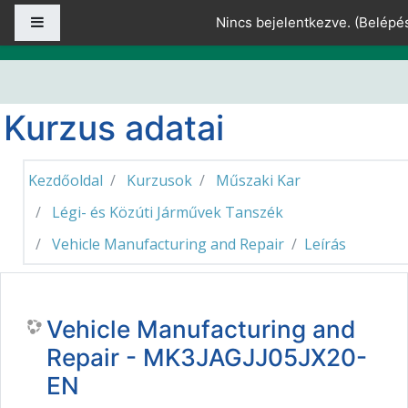
Tovább a fő tartalomhoz
Oldalpanel
Nincs bejelentkezve. (
Belépé
Kurzus adatai
Kezdőoldal
Kurzusok
Műszaki Kar
Légi- és Közúti Járművek Tanszék
Vehicle Manufacturing and Repair
Leírás
Vehicle Manufacturing and
Repair - MK3JAGJJ05JX20-
EN