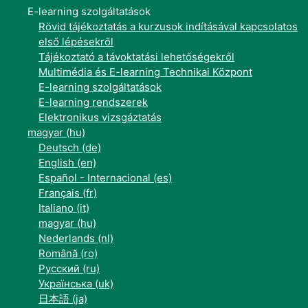
E-learning szolgáltatások
Rövid tájékoztatás a kurzusok indításával kapcsolatos
első lépésekről
Tájékoztató a távoktatási lehetőségekről
Multimédia és E-learning Technikai Központ
E-learning szolgáltatások
E-learning rendszerek
Elektronikus vizsgáztatás
magyar ‎(hu)‎
Deutsch ‎(de)‎
English ‎(en)‎
Español - Internacional ‎(es)‎
Français ‎(fr)‎
Italiano ‎(it)‎
magyar ‎(hu)‎
Nederlands ‎(nl)‎
Română ‎(ro)‎
Русский ‎(ru)‎
Українська ‎(uk)‎
日本語 ‎(ja)‎