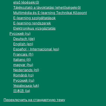
első lépésekről
Tájékoztató a távoktatási lehetőségekről
Multimédia és E-learning Technikai Központ
E-learning szolgáltatások
E-learning rendszerek
Elektronikus vizsgáztatás
Русский ‎(ru)‎
Deutsch ‎(de)‎
English ‎(en)‎
Español - Internacional ‎(es)‎
Français ‎(fr)‎
Italiano ‎(it)‎
magyar ‎(hu)‎
Nederlands ‎(nl)‎
Română ‎(ro)‎
Русский ‎(ru)‎
Українська ‎(uk)‎
日本語 ‎(ja)‎
Переключить на стандартную тему