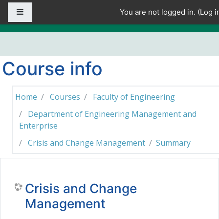
Skip to main content
Side panel
You are not logged in. (
Log i
Course info
Home
Courses
Faculty of Engineering
Department of Engineering Management and
Enterprise
Crisis and Change Management
Summary
Crisis and Change
Management