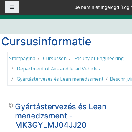
Ga naar hoofdinhoud
Zijpaneel
Je bent niet ingelogd (
Logi
Cursusinformatie
Startpagina
Cursussen
Faculty of Engineering
Department of Air- and Road Vehicles
Gyártástervezés és Lean menedzsment
Beschrijv
Gyártástervezés és Lean
menedzsment -
MK3GYLMJ04JJ20