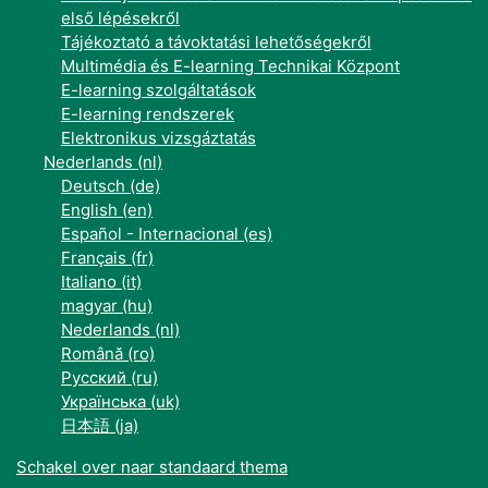
első lépésekről
Tájékoztató a távoktatási lehetőségekről
Multimédia és E-learning Technikai Központ
E-learning szolgáltatások
E-learning rendszerek
Elektronikus vizsgáztatás
Nederlands ‎(nl)‎
Deutsch ‎(de)‎
English ‎(en)‎
Español - Internacional ‎(es)‎
Français ‎(fr)‎
Italiano ‎(it)‎
magyar ‎(hu)‎
Nederlands ‎(nl)‎
Română ‎(ro)‎
Русский ‎(ru)‎
Українська ‎(uk)‎
日本語 ‎(ja)‎
Schakel over naar standaard thema