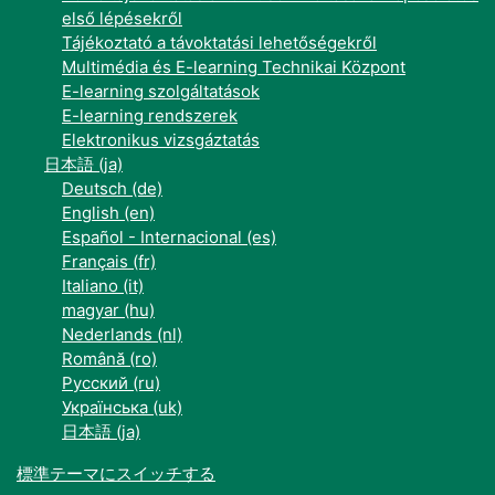
első lépésekről
Tájékoztató a távoktatási lehetőségekről
Multimédia és E-learning Technikai Központ
E-learning szolgáltatások
E-learning rendszerek
Elektronikus vizsgáztatás
日本語 ‎(ja)‎
Deutsch ‎(de)‎
English ‎(en)‎
Español - Internacional ‎(es)‎
Français ‎(fr)‎
Italiano ‎(it)‎
magyar ‎(hu)‎
Nederlands ‎(nl)‎
Română ‎(ro)‎
Русский ‎(ru)‎
Українська ‎(uk)‎
日本語 ‎(ja)‎
標準テーマにスイッチする