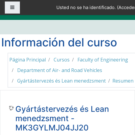
Salta al contenido principal
Panel lateral
Usted no se ha identificado. (
Accede
Información del curso
Página Principal
Cursos
Faculty of Engineering
Department of Air- and Road Vehicles
Gyártástervezés és Lean menedzsment
Resumen
Gyártástervezés és Lean
menedzsment -
MK3GYLMJ04JJ20