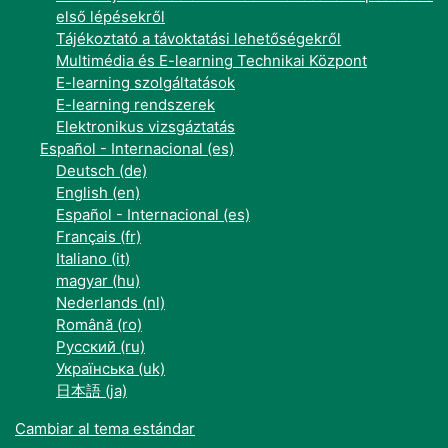
első lépésekről
Tájékoztató a távoktatási lehetőségekről
Multimédia és E-learning Technikai Központ
E-learning szolgáltatások
E-learning rendszerek
Elektronikus vizsgáztatás
Español - Internacional ‎(es)‎
Deutsch ‎(de)‎
English ‎(en)‎
Español - Internacional ‎(es)‎
Français ‎(fr)‎
Italiano ‎(it)‎
magyar ‎(hu)‎
Nederlands ‎(nl)‎
Română ‎(ro)‎
Русский ‎(ru)‎
Українська ‎(uk)‎
日本語 ‎(ja)‎
Cambiar al tema estándar