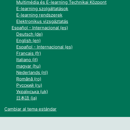
Multimédia és E-learning Technikai Központ
E-learning szolgáltatások
E-learning rendszerek
Elektronikus vizsgáztatás
Español - Internacional ‎(es)‎
Deutsch ‎(de)‎
English ‎(en)‎
Español - Internacional ‎(es)‎
Français ‎(fr)‎
Italiano ‎(it)‎
magyar ‎(hu)‎
Nederlands ‎(nl)‎
Română ‎(ro)‎
Русский ‎(ru)‎
Українська ‎(uk)‎
日本語 ‎(ja)‎
Cambiar al tema estándar