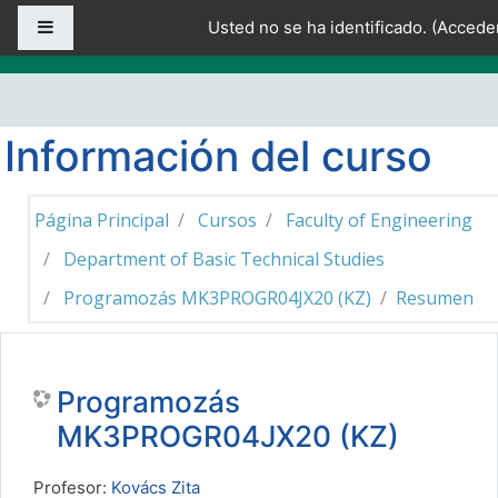
Salta al contenido principal
Panel lateral
Usted no se ha identificado. (
Accede
Información del curso
Página Principal
Cursos
Faculty of Engineering
Department of Basic Technical Studies
Programozás MK3PROGR04JX20 (KZ)
Resumen
Programozás
MK3PROGR04JX20 (KZ)
Profesor:
Kovács Zita