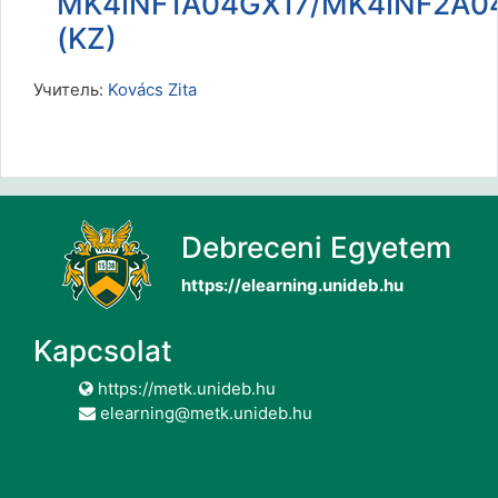
MK4INF1A04GX17/MK4INF2A0
(KZ)
Учитель:
Kovács Zita
Debreceni Egyetem
https://elearning.unideb.hu
Kapcsolat
https://metk.unideb.hu
elearning@metk.unideb.hu