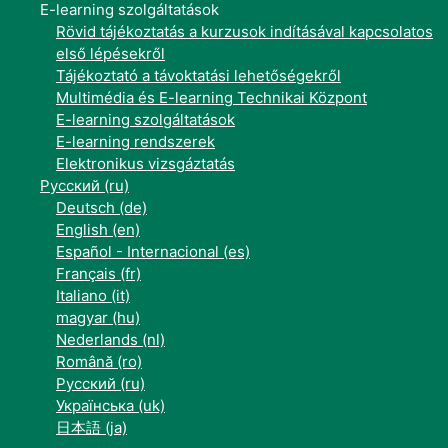
E-learning szolgáltatások
Rövid tájékoztatás a kurzusok indításával kapcsolatos
első lépésekről
Tájékoztató a távoktatási lehetőségekről
Multimédia és E-learning Technikai Központ
E-learning szolgáltatások
E-learning rendszerek
Elektronikus vizsgáztatás
Русский ‎(ru)‎
Deutsch ‎(de)‎
English ‎(en)‎
Español - Internacional ‎(es)‎
Français ‎(fr)‎
Italiano ‎(it)‎
magyar ‎(hu)‎
Nederlands ‎(nl)‎
Română ‎(ro)‎
Русский ‎(ru)‎
Українська ‎(uk)‎
日本語 ‎(ja)‎