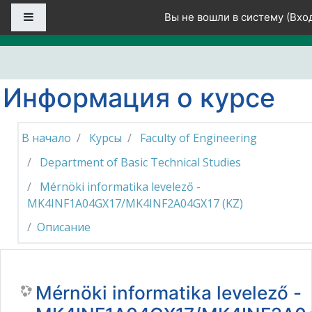
Перейти к основному содержанию
Боковая панель
Вы не вошли в систему (
Вхо
Информация о курсе
В начало
Курсы
Faculty of Engineering
Department of Basic Technical Studies
Mérnöki informatika levelező -
MK4INF1A04GX17/MK4INF2A04GX17 (KZ)
Описание
Mérnöki informatika levelező -