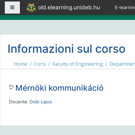
Vai al contenuto principale
old.elearning.unideb.hu
Pannello laterale
E-learnin
Informazioni sul corso
Home
Corsi
Faculty of Engineering
Department
Mérnöki kommunikáció
Docente:
Dobi Lajos