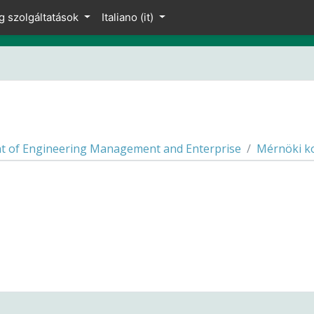
g szolgáltatások
Italiano ‎(it)‎
 of Engineering Management and Enterprise
Mérnöki k