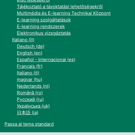
Tájékoztató a távoktatási lehetőségekről
Multimédia és E-learning Technikai Központ
E-learning szolgáltatások
E-learning rendszerek
Elektronikus vizsgáztatás
Italiano ‎(it)‎
Deutsch ‎(de)‎
English ‎(en)‎
Español - Internacional ‎(es)‎
Français ‎(fr)‎
Italiano ‎(it)‎
magyar ‎(hu)‎
Nederlands ‎(nl)‎
Română ‎(ro)‎
Русский ‎(ru)‎
Українська ‎(uk)‎
日本語 ‎(ja)‎
Passa al tema standard