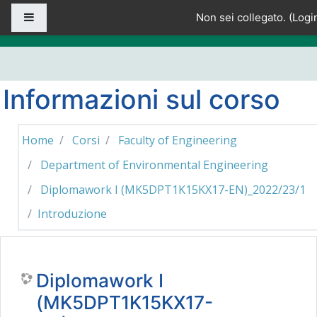
Vai al contenuto principale
Pannello laterale
Non sei collegato. (
Logi
Informazioni sul corso
Home
Corsi
Faculty of Engineering
Department of Environmental Engineering
Diplomawork I (MK5DPT1K15KX17-EN)_2022/23/1
Introduzione
Diplomawork I
(MK5DPT1K15KX17-