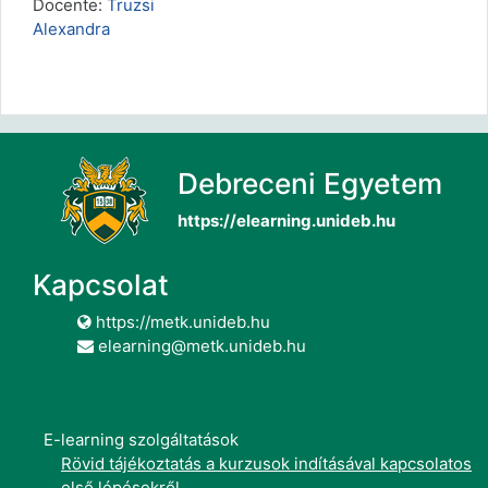
Docente:
Truzsi
Alexandra
Debreceni Egyetem
https://elearning.unideb.hu
Kapcsolat
https://metk.unideb.hu
elearning@metk.unideb.hu
E-learning szolgáltatások
Rövid tájékoztatás a kurzusok indításával kapcsolatos
első lépésekről