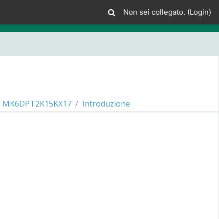
Non sei collegato. (
Login
)
3/1 MK6DPT2K15KX17
Introduzione