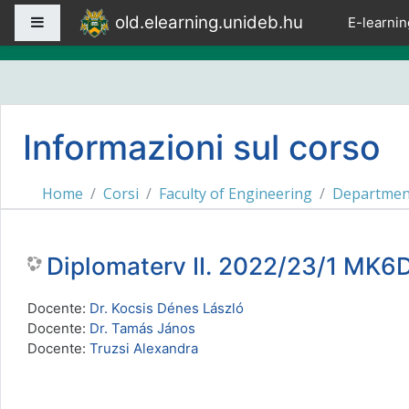
Vai al contenuto principale
old.elearning.unideb.hu
Pannello laterale
E-learnin
Informazioni sul corso
Home
Corsi
Faculty of Engineering
Department
Diplomaterv II. 2022/23/1 MK
Docente:
Dr. Kocsis Dénes László
Docente:
Dr. Tamás János
Docente:
Truzsi Alexandra