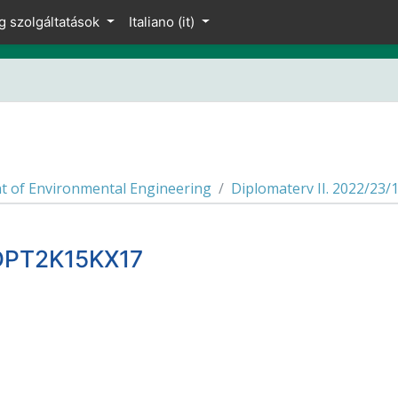
g szolgáltatások
Italiano ‎(it)‎
 of Environmental Engineering
Diplomaterv II. 2022/2
6DPT2K15KX17