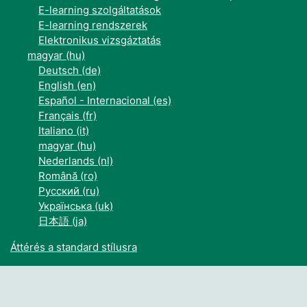
E-learning szolgáltatások
E-learning rendszerek
Elektronikus vizsgáztatás
magyar ‎(hu)‎
Deutsch ‎(de)‎
English ‎(en)‎
Español - Internacional ‎(es)‎
Français ‎(fr)‎
Italiano ‎(it)‎
magyar ‎(hu)‎
Nederlands ‎(nl)‎
Română ‎(ro)‎
Русский ‎(ru)‎
Українська ‎(uk)‎
日本語 ‎(ja)‎
Áttérés a standard stílusra