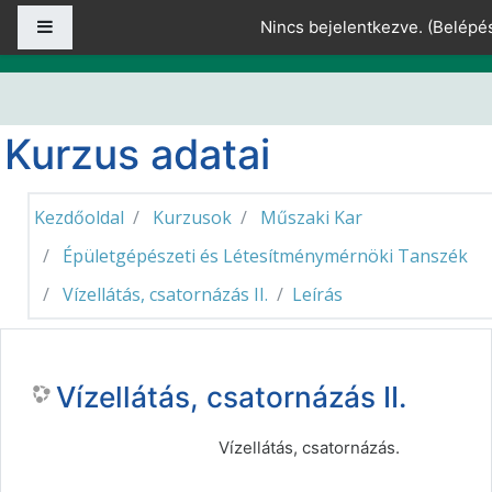
Tovább a fő tartalomhoz
Oldalpanel
Nincs bejelentkezve. (
Belépé
Kurzus adatai
Kezdőoldal
Kurzusok
Műszaki Kar
Épületgépészeti és Létesítménymérnöki Tanszék
Vízellátás, csatornázás II.
Leírás
Vízellátás, csatornázás II.
Vízellátás, csatornázás.