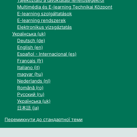
Tájékoztató a távoktatási lehetőségekről
Multimédia és E-learning Technikai Központ
E-learning szolgáltatások
E-learning rendszerek
Elektronikus vizsgáztatás
Українська ‎(uk)‎
Deutsch ‎(de)‎
English ‎(en)‎
Español - Internacional ‎(es)‎
Français ‎(fr)‎
Italiano ‎(it)‎
magyar ‎(hu)‎
Nederlands ‎(nl)‎
Română ‎(ro)‎
Русский ‎(ru)‎
Українська ‎(uk)‎
日本語 ‎(ja)‎
Перемикнути до стандартної теми