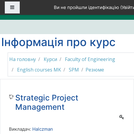
Перейти до головного вмісту
Бокова панель
Ви не пройшли ідентифікацію (
Увійт
Інформація про курс
На головну
Курси
Faculty of Engineering
English courses MK
SPM
Резюме
Strategic Project
Management
Викладач:
Halczman