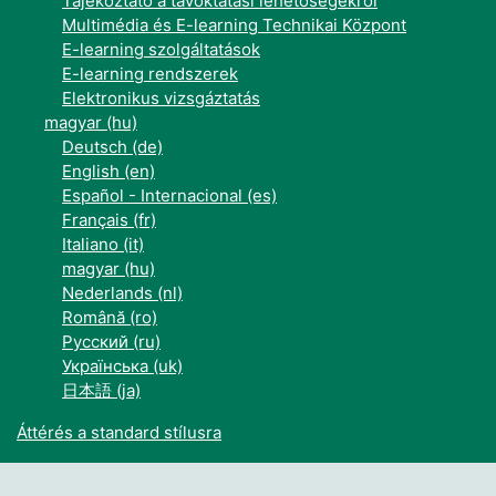
Tájékoztató a távoktatási lehetőségekről
Multimédia és E-learning Technikai Központ
E-learning szolgáltatások
E-learning rendszerek
Elektronikus vizsgáztatás
magyar ‎(hu)‎
Deutsch ‎(de)‎
English ‎(en)‎
Español - Internacional ‎(es)‎
Français ‎(fr)‎
Italiano ‎(it)‎
magyar ‎(hu)‎
Nederlands ‎(nl)‎
Română ‎(ro)‎
Русский ‎(ru)‎
Українська ‎(uk)‎
日本語 ‎(ja)‎
Áttérés a standard stílusra