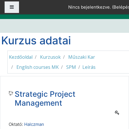
Tovább a fő tartalomhoz
Oldalpanel
Nincs bejelentkezve. (
Belépé
Kurzus adatai
Kezdőoldal
Kurzusok
Műszaki Kar
English courses MK
SPM
Leírás
Strategic Project
Management
Oktató:
Halczman