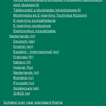
első lépésekről
Tájékoztató a távoktatási lehetőségekről
Multimédia és E-learning Technikai Központ
E-learning szolgáltatások
E-learning rendszerek
Elektronikus vizsgáztatás
Nederlands ‎(nl)‎
Deutsch ‎(de)‎
English ‎(en)‎
Español - Internacional ‎(es)‎
Français ‎(fr)‎
Italiano ‎(it)‎
magyar ‎(hu)‎
Nederlands ‎(nl)‎
Română ‎(ro)‎
Русский ‎(ru)‎
Українська ‎(uk)‎
日本語 ‎(ja)‎
Schakel over naar standaard thema