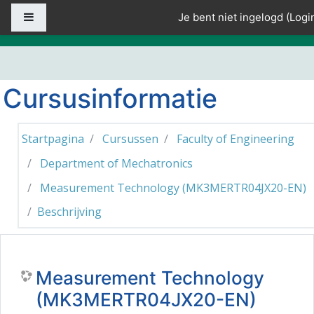
Ga naar hoofdinhoud
Zijpaneel
Je bent niet ingelogd (
Logi
Cursusinformatie
Startpagina
Cursussen
Faculty of Engineering
Department of Mechatronics
Measurement Technology (MK3MERTR04JX20-EN)
Beschrijving
Measurement Technology
(MK3MERTR04JX20-EN)