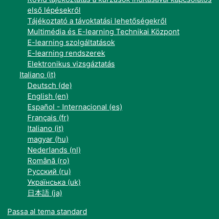
első lépésekről
Tájékoztató a távoktatási lehetőségekről
Multimédia és E-learning Technikai Központ
E-learning szolgáltatások
E-learning rendszerek
Elektronikus vizsgáztatás
Italiano ‎(it)‎
Deutsch ‎(de)‎
English ‎(en)‎
Español - Internacional ‎(es)‎
Français ‎(fr)‎
Italiano ‎(it)‎
magyar ‎(hu)‎
Nederlands ‎(nl)‎
Română ‎(ro)‎
Русский ‎(ru)‎
Українська ‎(uk)‎
日本語 ‎(ja)‎
Passa al tema standard