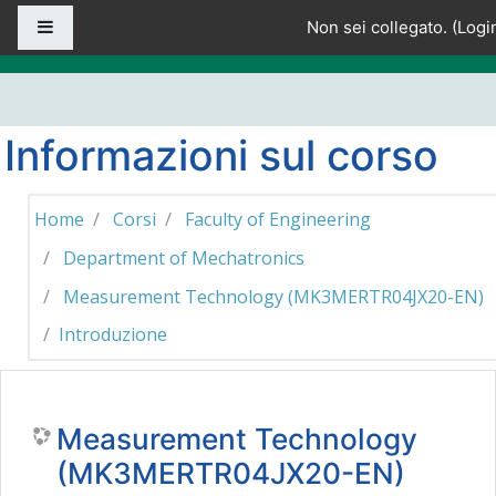
Vai al contenuto principale
Pannello laterale
Non sei collegato. (
Logi
Informazioni sul corso
Home
Corsi
Faculty of Engineering
Department of Mechatronics
Measurement Technology (MK3MERTR04JX20-EN)
Introduzione
Measurement Technology
(MK3MERTR04JX20-EN)