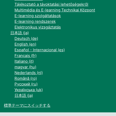
Tájékoztató a távoktatási lehetőségekről
Multimédia és E-learning Technikai Központ
E-learning szolgáltatások
E-learning rendszerek
Elektronikus vizsgáztatás
日本語 ‎(ja)‎
Deutsch ‎(de)‎
English ‎(en)‎
Español - Internacional ‎(es)‎
Français ‎(fr)‎
Italiano ‎(it)‎
magyar ‎(hu)‎
Nederlands ‎(nl)‎
Română ‎(ro)‎
Русский ‎(ru)‎
Українська ‎(uk)‎
日本語 ‎(ja)‎
標準テーマにスイッチする