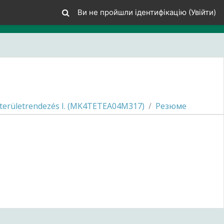
Ви не пройшли ідентифікацію (
Увійти
)
s területrendezés I. (MK4TETEA04M317)
Резюме