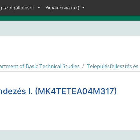
g szolgáltatások
Українська ‎(uk)‎
rtment of Basic Technical Studies
Településfejlesztés é
trendezés I. (MK4TETEA04M317)