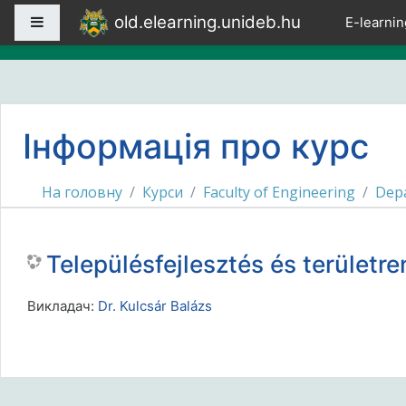
Перейти до головного вмісту
old.elearning.unideb.hu
Бокова панель
E-learnin
Інформація про курс
На головну
Курси
Faculty of Engineering
Depa
Településfejlesztés és terüle
Викладач:
Dr. Kulcsár Balázs