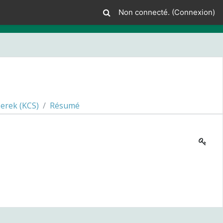
Non connecté. (
Connexion
)
erek (KCS)
Résumé