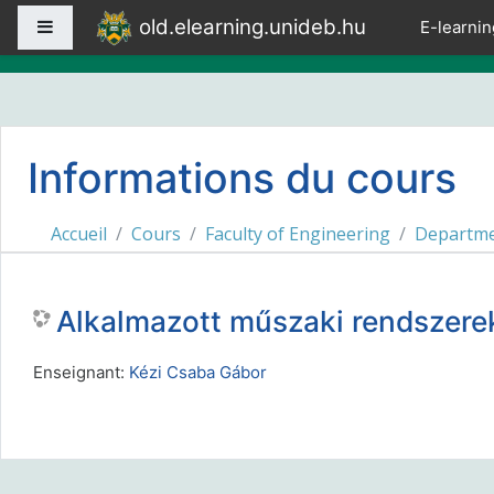
Passer au contenu principal
old.elearning.unideb.hu
Panneau latéral
E-learnin
Informations du cours
Accueil
Cours
Faculty of Engineering
Departmen
Alkalmazott műszaki rendszere
Enseignant:
Kézi Csaba Gábor