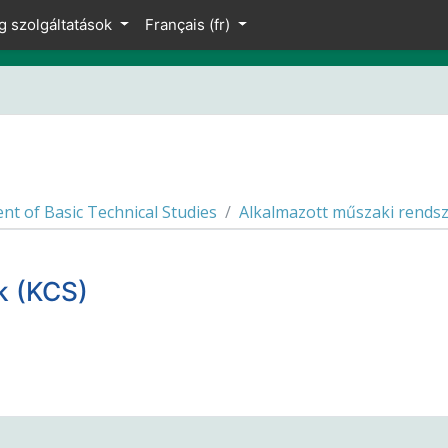
g szolgáltatások
Français ‎(fr)‎
t of Basic Technical Studies
Alkalmazott műszaki rendsz
k (KCS)