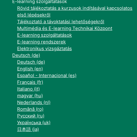
E-learning szolgáltatások
Rövid tájékoztatás a kurzusok indításával kapcsolatos
első lépésekről
Tájékoztató a távoktatási lehetőségekről
Multimédia és E-learning Technikai Központ
E-learning szolgáltatások
E-learning rendszerek
Elektronikus vizsgáztatás
Deutsch ‎(de)‎
Deutsch ‎(de)‎
English ‎(en)‎
Español - Internacional ‎(es)‎
Français ‎(fr)‎
Italiano ‎(it)‎
magyar ‎(hu)‎
Nederlands ‎(nl)‎
Română ‎(ro)‎
Русский ‎(ru)‎
Українська ‎(uk)‎
日本語 ‎(ja)‎