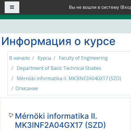
Перейти к основному содержанию
Боковая панель
Вы не вошли в систему (
Вхо
Информация о курсе
В начало
Курсы
Faculty of Engineering
Department of Basic Technical Studies
Mérnöki informatika II. MK3INF2A04GX17 (SZD)
Описание
Mérnöki informatika II.
MK3INF2A04GX17 (SZD)