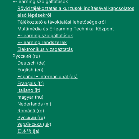
E-learning szolgáltatások
Rövid tájékoztatás a kurzusok indításával kapcsolatos
első lépésekről
Tájékoztató a távoktatási lehetőségekről
Multimédia és E-learning Technikai Központ
E-learning szolgáltatások
E-learning rendszerek
Elektronikus vizsgáztatás
Русский ‎(ru)‎
Deutsch ‎(de)‎
English ‎(en)‎
Español - Internacional ‎(es)‎
Français ‎(fr)‎
Italiano ‎(it)‎
magyar ‎(hu)‎
Nederlands ‎(nl)‎
Română ‎(ro)‎
Русский ‎(ru)‎
Українська ‎(uk)‎
日本語 ‎(ja)‎