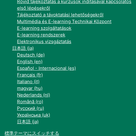
Rövid tájékoztatás a kurzusok indításával kapcsolatos
első lépésekről
Tájékoztató a távoktatási lehetőségekről
Multimédia és E-learning Technikai Központ
E-learning szolgáltatások
E-learning rendszerek
Elektronikus vizsgáztatás
日本語 ‎(ja)‎
Deutsch ‎(de)‎
English ‎(en)‎
Español - Internacional ‎(es)‎
Français ‎(fr)‎
Italiano ‎(it)‎
magyar ‎(hu)‎
Nederlands ‎(nl)‎
Română ‎(ro)‎
Русский ‎(ru)‎
Українська ‎(uk)‎
日本語 ‎(ja)‎
標準テーマにスイッチする