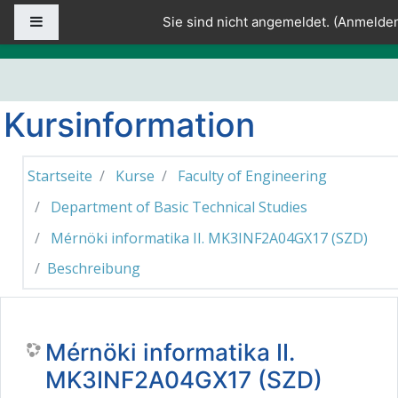
Zum Hauptinhalt
Website-Übersicht
Sie sind nicht angemeldet. (
Anmelde
Kursinformation
Startseite
Kurse
Faculty of Engineering
Department of Basic Technical Studies
Mérnöki informatika II. MK3INF2A04GX17 (SZD)
Beschreibung
Mérnöki informatika II.
MK3INF2A04GX17 (SZD)