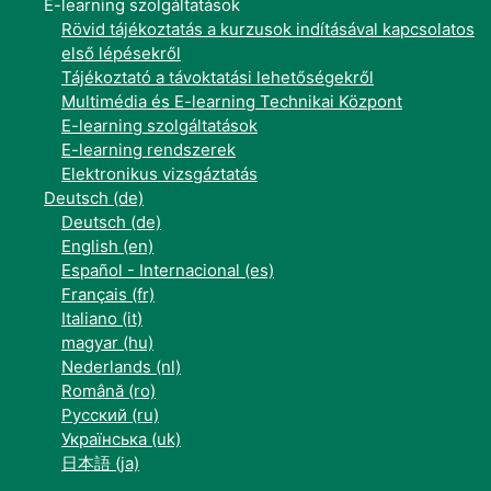
E-learning szolgáltatások
Rövid tájékoztatás a kurzusok indításával kapcsolatos
első lépésekről
Tájékoztató a távoktatási lehetőségekről
Multimédia és E-learning Technikai Központ
E-learning szolgáltatások
E-learning rendszerek
Elektronikus vizsgáztatás
Deutsch ‎(de)‎
Deutsch ‎(de)‎
English ‎(en)‎
Español - Internacional ‎(es)‎
Français ‎(fr)‎
Italiano ‎(it)‎
magyar ‎(hu)‎
Nederlands ‎(nl)‎
Română ‎(ro)‎
Русский ‎(ru)‎
Українська ‎(uk)‎
日本語 ‎(ja)‎