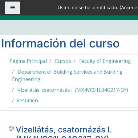
Salta al contenido principal
Panel lateral
Usted no se ha identificado. (
Accede
Información del curso
Página Principal
Cursos
Faculty of Engineering
Department of Building Services and Building
Engineering
Vízellátás, csatornázás I. (MK4VCS1L04G217-GY)
Resumen
Vízellátás, csatornázás I.