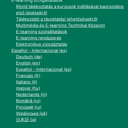
E-learning szolgáltatások
Rövid tájékoztatás a kurzusok indításával kapcsolatos
első lépésekről
Tájékoztató a távoktatási lehetőségekről
Multimédia és E-learning Technikai Központ
E-learning szolgáltatások
E-learning rendszerek
Elektronikus vizsgáztatás
Español - Internacional ‎(es)‎
Deutsch ‎(de)‎
English ‎(en)‎
Español - Internacional ‎(es)‎
Français ‎(fr)‎
Italiano ‎(it)‎
magyar ‎(hu)‎
Nederlands ‎(nl)‎
Română ‎(ro)‎
Русский ‎(ru)‎
Українська ‎(uk)‎
日本語 ‎(ja)‎