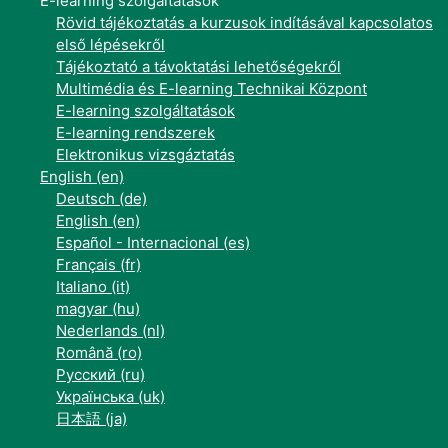
E-learning szolgáltatások
Rövid tájékoztatás a kurzusok indításával kapcsolatos
első lépésekről
Tájékoztató a távoktatási lehetőségekről
Multimédia és E-learning Technikai Központ
E-learning szolgáltatások
E-learning rendszerek
Elektronikus vizsgáztatás
English ‎(en)‎
Deutsch ‎(de)‎
English ‎(en)‎
Español - Internacional ‎(es)‎
Français ‎(fr)‎
Italiano ‎(it)‎
magyar ‎(hu)‎
Nederlands ‎(nl)‎
Română ‎(ro)‎
Русский ‎(ru)‎
Українська ‎(uk)‎
日本語 ‎(ja)‎