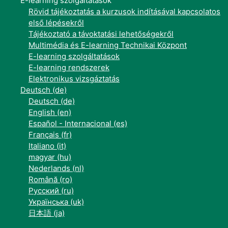
E-learning szolgáltatások
Rövid tájékoztatás a kurzusok indításával kapcsolatos
első lépésekről
Tájékoztató a távoktatási lehetőségekről
Multimédia és E-learning Technikai Központ
E-learning szolgáltatások
E-learning rendszerek
Elektronikus vizsgáztatás
Deutsch ‎(de)‎
Deutsch ‎(de)‎
English ‎(en)‎
Español - Internacional ‎(es)‎
Français ‎(fr)‎
Italiano ‎(it)‎
magyar ‎(hu)‎
Nederlands ‎(nl)‎
Română ‎(ro)‎
Русский ‎(ru)‎
Українська ‎(uk)‎
日本語 ‎(ja)‎