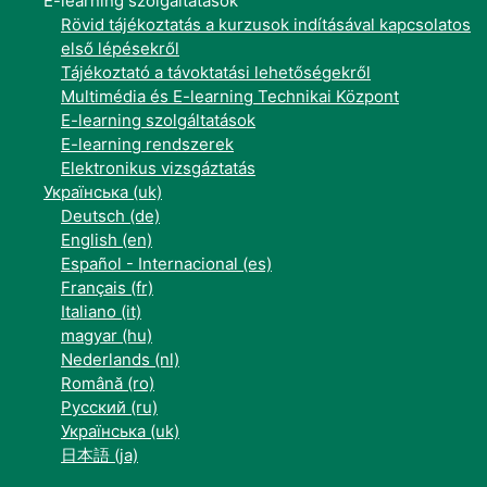
E-learning szolgáltatások
Rövid tájékoztatás a kurzusok indításával kapcsolatos
első lépésekről
Tájékoztató a távoktatási lehetőségekről
Multimédia és E-learning Technikai Központ
E-learning szolgáltatások
E-learning rendszerek
Elektronikus vizsgáztatás
Українська ‎(uk)‎
Deutsch ‎(de)‎
English ‎(en)‎
Español - Internacional ‎(es)‎
Français ‎(fr)‎
Italiano ‎(it)‎
magyar ‎(hu)‎
Nederlands ‎(nl)‎
Română ‎(ro)‎
Русский ‎(ru)‎
Українська ‎(uk)‎
日本語 ‎(ja)‎