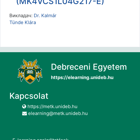
(MK4VCS1L04G217-E)
Викладач:
Dr. Kalmár
Tünde Klára
Debreceni Egyetem
https://elearning.unideb.hu
Kapcsolat
https://metk.unideb.hu
elearning@metk.unideb.hu