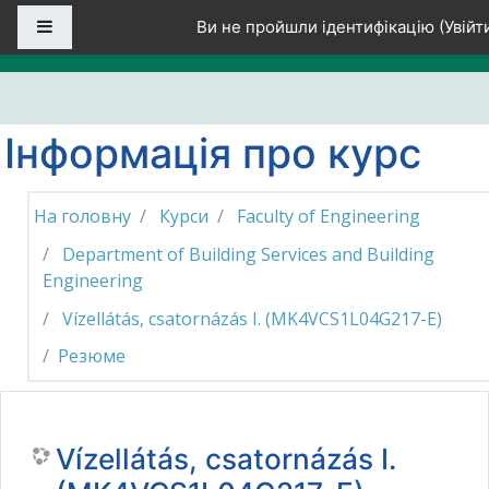
Перейти до головного вмісту
Бокова панель
Ви не пройшли ідентифікацію (
Увійт
Інформація про курс
На головну
Курси
Faculty of Engineering
Department of Building Services and Building
Engineering
Vízellátás, csatornázás I. (MK4VCS1L04G217-E)
Резюме
Vízellátás, csatornázás I.