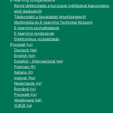
E-learning szolgáltatások
Rövid tájékoztatás a kurzusok indításával kapcsolatos
első lépésekről
Tájékoztató a távoktatási lehetőségekről
Multimédia és E-learning Technikai Központ
E-learning szolgáltatások
E-learning rendszerek
Elektronikus vizsgáztatás
Русский ‎(ru)‎
Deutsch ‎(de)‎
English ‎(en)‎
Español - Internacional ‎(es)‎
Français ‎(fr)‎
Italiano ‎(it)‎
magyar ‎(hu)‎
Nederlands ‎(nl)‎
Română ‎(ro)‎
Русский ‎(ru)‎
Українська ‎(uk)‎
日本語 ‎(ja)‎