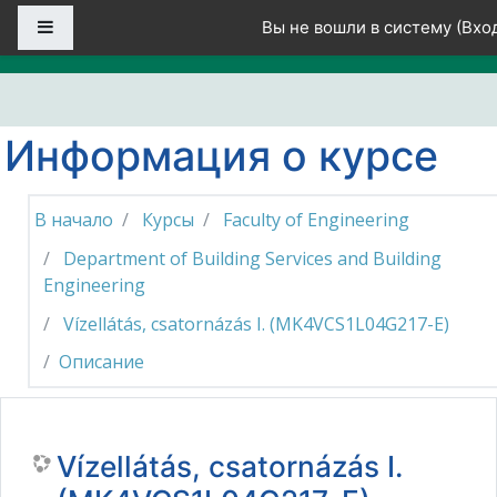
Перейти к основному содержанию
Боковая панель
Вы не вошли в систему (
Вхо
Информация о курсе
В начало
Курсы
Faculty of Engineering
Department of Building Services and Building
Engineering
Vízellátás, csatornázás I. (MK4VCS1L04G217-E)
Описание
Vízellátás, csatornázás I.