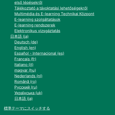
első lépésekről
Tájékoztató a távoktatási lehetőségekről
Multimédia és E-learning Technikai Központ
E-learning szolgáltatások
E-learning rendszerek
Elektronikus vizsgáztatás
日本語 ‎(ja)‎
Deutsch ‎(de)‎
English ‎(en)‎
Español - Internacional ‎(es)‎
Français ‎(fr)‎
Italiano ‎(it)‎
magyar ‎(hu)‎
Nederlands ‎(nl)‎
Română ‎(ro)‎
Русский ‎(ru)‎
Українська ‎(uk)‎
日本語 ‎(ja)‎
標準テーマにスイッチする