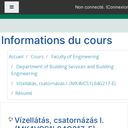
Passer au contenu principal
Panneau latéral
Non connecté. (
Connexio
Informations du cours
Accueil
Cours
Faculty of Engineering
Department of Building Services and Building
Engineering
Vízellátás, csatornázás I. (MK4VCS1L04G217-E)
Résumé
Vízellátás, csatornázás I.