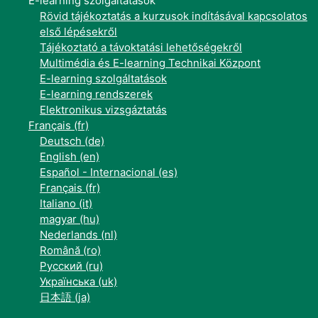
E-learning szolgáltatások
Rövid tájékoztatás a kurzusok indításával kapcsolatos
első lépésekről
Tájékoztató a távoktatási lehetőségekről
Multimédia és E-learning Technikai Központ
E-learning szolgáltatások
E-learning rendszerek
Elektronikus vizsgáztatás
Français ‎(fr)‎
Deutsch ‎(de)‎
English ‎(en)‎
Español - Internacional ‎(es)‎
Français ‎(fr)‎
Italiano ‎(it)‎
magyar ‎(hu)‎
Nederlands ‎(nl)‎
Română ‎(ro)‎
Русский ‎(ru)‎
Українська ‎(uk)‎
日本語 ‎(ja)‎