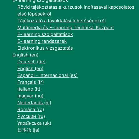
E-learning szolgáltatások
Rövid tájékoztatás a kurzusok indításával kapcsolatos
első lépésekről
Tájékoztató a távoktatási lehetőségekről
Multimédia és E-learning Technikai Központ
E-learning szolgáltatások
E-learning rendszerek
Elektronikus vizsgáztatás
English ‎(en)‎
Deutsch ‎(de)‎
English ‎(en)‎
Español - Internacional ‎(es)‎
Français ‎(fr)‎
Italiano ‎(it)‎
magyar ‎(hu)‎
Nederlands ‎(nl)‎
Română ‎(ro)‎
Русский ‎(ru)‎
Українська ‎(uk)‎
日本語 ‎(ja)‎