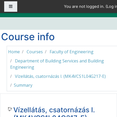
Skip to main content
Side panel
You are not logged in. (
Log i
Course info
Home
Courses
Faculty of Engineering
Department of Building Services and Building
Engineering
Vízellátás, csatornázás I. (MK4VCS1L04G217-E)
Summary
Vízellátás, csatornázás I.