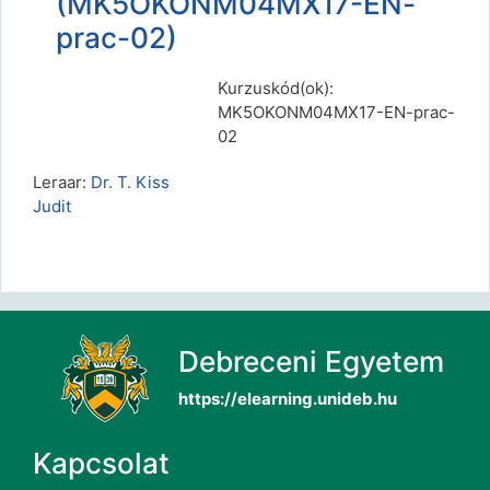
(MK5OKONM04MX17-EN-
prac-02)
Kurzuskód(ok):
MK5OKONM04MX17-EN-prac-
02
Leraar:
Dr. T. Kiss
Judit
Debreceni Egyetem
https://elearning.unideb.hu
Kapcsolat