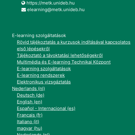
https://metk.unideb.hu
elearning@metk.unideb.hu
E-learning szolgáltatások
Rövid tájékoztatás a kurzusok indításával kapcsolatos
első lépésekről
Tájékoztató a távoktatási lehetőségekről
Multimédia és E-learning Technikai Központ
E-learning szolgáltatások
E-learning rendszerek
Elektronikus vizsgáztatás
Nederlands ‎(nl)‎
Deutsch ‎(de)‎
English ‎(en)‎
Español - Internacional ‎(es)‎
Français ‎(fr)‎
Italiano ‎(it)‎
magyar ‎(hu)‎
Nederlands ‎(nl)‎