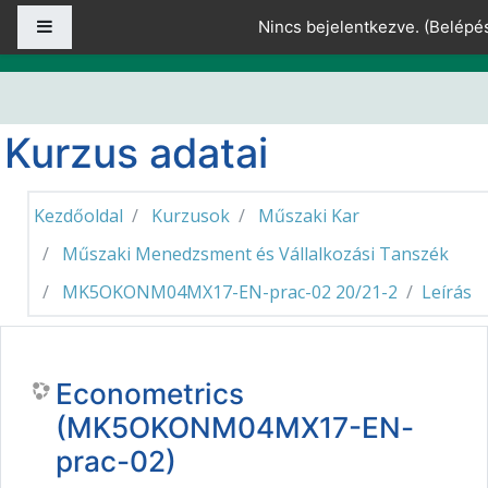
Tovább a fő tartalomhoz
Oldalpanel
Nincs bejelentkezve. (
Belépé
Kurzus adatai
Kezdőoldal
Kurzusok
Műszaki Kar
Műszaki Menedzsment és Vállalkozási Tanszék
MK5OKONM04MX17-EN-prac-02 20/21-2
Leírás
Econometrics
(MK5OKONM04MX17-EN-
prac-02)