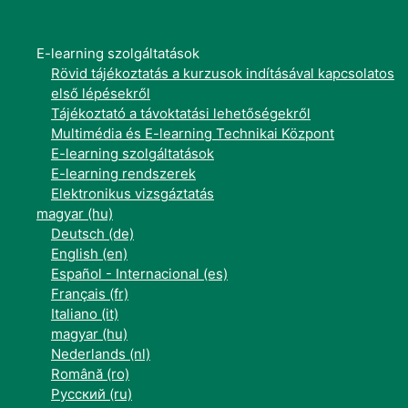
E-learning szolgáltatások
Rövid tájékoztatás a kurzusok indításával kapcsolatos
első lépésekről
Tájékoztató a távoktatási lehetőségekről
Multimédia és E-learning Technikai Központ
E-learning szolgáltatások
E-learning rendszerek
Elektronikus vizsgáztatás
magyar ‎(hu)‎
Deutsch ‎(de)‎
English ‎(en)‎
Español - Internacional ‎(es)‎
Français ‎(fr)‎
Italiano ‎(it)‎
magyar ‎(hu)‎
Nederlands ‎(nl)‎
Română ‎(ro)‎
Русский ‎(ru)‎