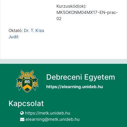
Kurzuskód(ok):
MK5OKONM04MX17-EN-prac-
02
Oktató:
Dr. T. Kiss
Judit
Debreceni Egyetem
https://elearning.unideb.hu
Kapcsolat
https://metk.unideb.hu
elearning@metk.unideb.hu