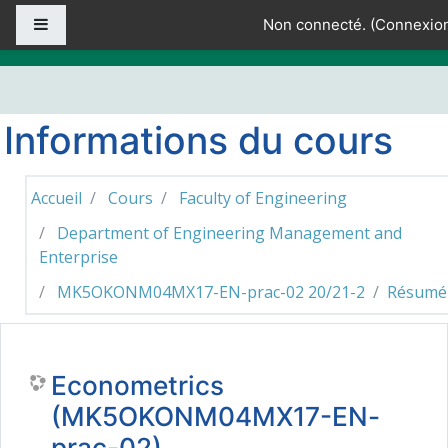
Passer au contenu principal
Panneau latéral
Non connecté. (
Connexio
Informations du cours
Accueil
Cours
Faculty of Engineering
Department of Engineering Management and
Enterprise
MK5OKONM04MX17-EN-prac-02 20/21-2
Résumé
Econometrics
(MK5OKONM04MX17-EN-
prac-02)