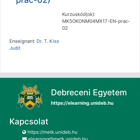
Kurzuskód(ok):
MK5OKONM04MX17-EN-prac-
02
Enseignant:
Dr. T. Kiss
Judit
Debreceni Egyetem
https://elearning.unideb.hu
Kapcsolat
https://metk.unideb.hu
elearning@metk.unideb.hu