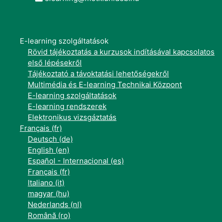
E-learning szolgáltatások
Rövid tájékoztatás a kurzusok indításával kapcsolatos
első lépésekről
Tájékoztató a távoktatási lehetőségekről
Multimédia és E-learning Technikai Központ
E-learning szolgáltatások
E-learning rendszerek
Elektronikus vizsgáztatás
Français ‎(fr)‎
Deutsch ‎(de)‎
English ‎(en)‎
Español - Internacional ‎(es)‎
Français ‎(fr)‎
Italiano ‎(it)‎
magyar ‎(hu)‎
Nederlands ‎(nl)‎
Română ‎(ro)‎