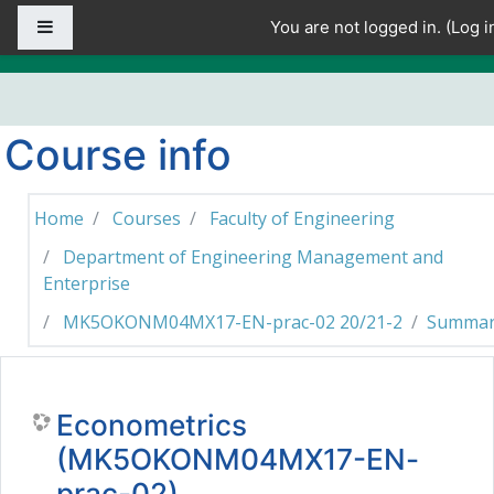
Skip to main content
Side panel
You are not logged in. (
Log i
Course info
Home
Courses
Faculty of Engineering
Department of Engineering Management and
Enterprise
MK5OKONM04MX17-EN-prac-02 20/21-2
Summar
Econometrics
(MK5OKONM04MX17-EN-
prac-02)