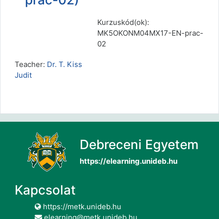
Kurzuskód(ok):
MK5OKONM04MX17-EN-prac-
02
Teacher:
Dr. T. Kiss
Judit
Debreceni Egyetem
https://elearning.unideb.hu
Kapcsolat
https://metk.unideb.hu
elearning@metk.unideb.hu