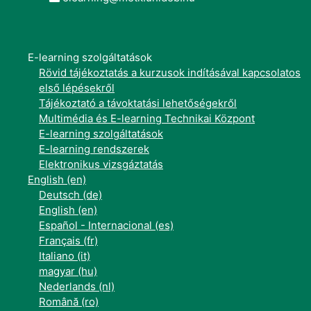
E-learning szolgáltatások
Rövid tájékoztatás a kurzusok indításával kapcsolatos
első lépésekről
Tájékoztató a távoktatási lehetőségekről
Multimédia és E-learning Technikai Központ
E-learning szolgáltatások
E-learning rendszerek
Elektronikus vizsgáztatás
English ‎(en)‎
Deutsch ‎(de)‎
English ‎(en)‎
Español - Internacional ‎(es)‎
Français ‎(fr)‎
Italiano ‎(it)‎
magyar ‎(hu)‎
Nederlands ‎(nl)‎
Română ‎(ro)‎